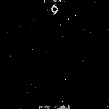
patienter...
🌀
protégé par
haphash