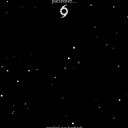
patienter...
🌀
protégé par
haphash